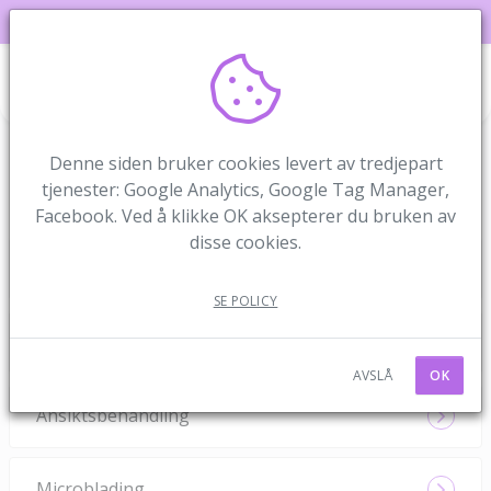
J&K Beauty Salon AS
Tjeneste
1/5
Velg tjeneste
Denne siden bruker cookies levert av tredjepart
Send oss gjerne en mail dersom du ikke finner den timen
tjenester: Google Analytics, Google Tag Manager,
som passer til deg og vi vil hjelpe deg.
Facebook. Ved å klikke OK aksepterer du bruken av
disse cookies.
Vipper/bryn
SE POLICY
Permanent Make Up
AVSLÅ
OK
Ansiktsbehandling
Microblading