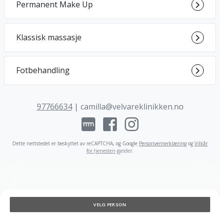
Permanent Make Up
Klassisk massasje
Fotbehandling
97766634
|
camilla@velvareklinikken.no
Dette nettstedet er beskyttet av reCAPTCHA, og Google
Personvernerklæring
og
Vilkår
for tjenesten
gjelder
.
VELG PERSON