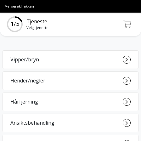
Velværeklinikken
Tjeneste
1/5
Velg tjeneste
Vipper/bryn
Hender/negler
Hårfjerning
Ansiktsbehandling