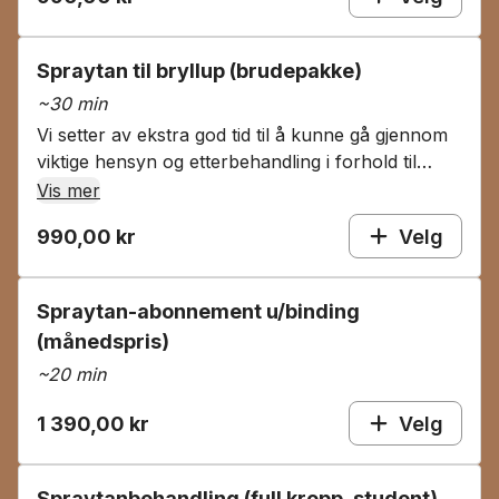
Spraytan til bryllup (brudepakke)
~
30 min
Vi setter av ekstra god tid til å kunne gå gjennom
viktige hensyn og etterbehandling i forhold til
hvordan brudekjolen også vil sitte på kroppen.
Vis mer
Denne pakken inkluderer to timer, der en time er
990,00 kr
Velg
en prøvetime for å teste farge før selve
behandlingen til bryllup og en time til selve
bryllupet.
Spraytan-abonnement u/binding
(månedspris)
~
20 min
1 390,00 kr
Velg
Spraytanbehandling (full kropp, student)