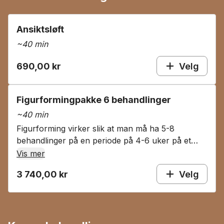
Ansiktsløft
~
40 min
690,00 kr
Velg
Figurformingpakke 6 behandlinger
~
40 min
Figurforming virker slik at man må ha 5-8
behandlinger på en periode på 4-6 uker på et
område for at det skal bli synlige resultater. Man
Vis mer
vil også trenger å vedlikeholde det ca. annenhver
3 740,00 kr
Velg
måned.