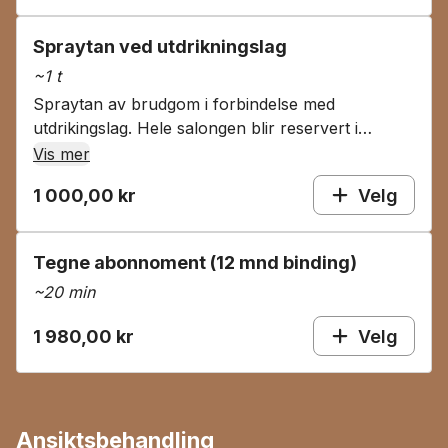
Spraytan ved utdrikningslag
~
1 t
Spraytan av brudgom i forbindelse med
utdrikingslag. Hele salongen blir reservert i
tidsrommet sprayingen pågår.
Vis mer
1 000,00 kr
Velg
Tegne abonnoment (12 mnd binding)
~
20 min
1 980,00 kr
Velg
Ansiktsbehandling