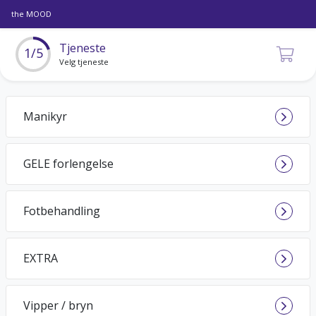
the MOOD
Tjeneste
1/5
Velg tjeneste
Manikyr
GELE forlengelse
Fotbehandling
EXTRA
Vipper / bryn