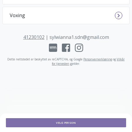
Voxing
41230102
|
sylwianna1.sdn@gmail.com
Dette nettstedet er beskyttet av reCAPTCHA, og Google
Personvernerklæring
og
Vilkår
for tjenesten
gjelder
.
VELG PERSON